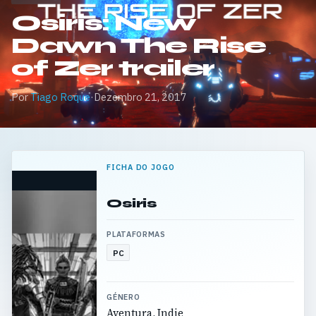
Osiris: New
Dawn The Rise
of Zer trailer
Por
Tiago Roque
·
Dezembro 21, 2017
FICHA DO JOGO
Osiris
PLATAFORMAS
PC
GÉNERO
Aventura, Indie