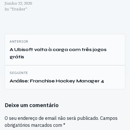
Junho 22, 2020
In "Trailer"
Navegação
ANTERIOR
de
A Ubisoft volta à carga com três jogos
grátis
artigos
SEGUINTE
Análise: Franchise Hockey Manager 4
Deixe um comentário
O seu endereço de email não será publicado.
Campos
obrigatórios marcados com
*