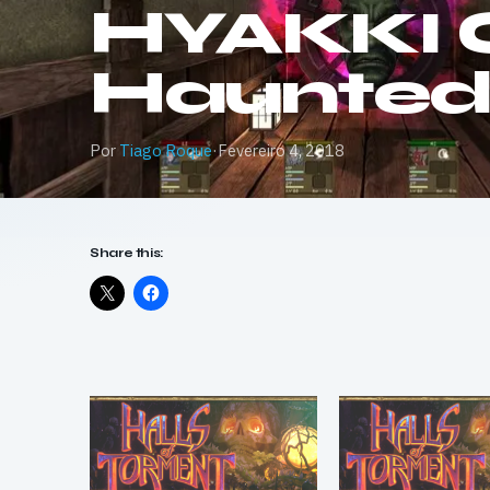
HYAKKI
Haunted H
Por
Tiago Roque
·
Fevereiro 4, 2018
Share this: