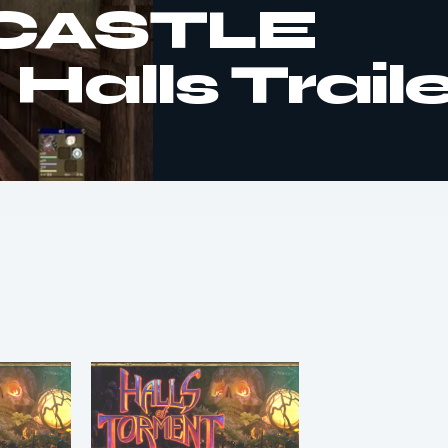
 CASTLE
alls Traile