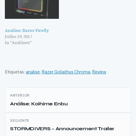
Análise: Razer Firefly
Julho 19, 2017
In "Análises"
Etiquetas:
analise
,
Razer Goliathus Chroma
,
Review
Navegação
ANTERIOR
de
Análise: Koihime Enbu
artigos
SEGUINTE
STORMDIVERS – Announcement Trailer