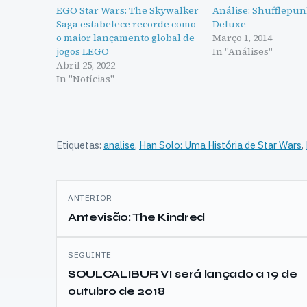
EGO Star Wars: The Skywalker
Análise: Shufflepun
Saga estabelece recorde como
Deluxe
o maior lançamento global de
Março 1, 2014
jogos LEGO
In "Análises"
Abril 25, 2022
In "Notícias"
Etiquetas:
analise
,
Han Solo: Uma História de Star Wars
,
Navegação
ANTERIOR
de
Antevisão: The Kindred
artigos
SEGUINTE
SOULCALIBUR VI será lançado a 19 de
outubro de 2018