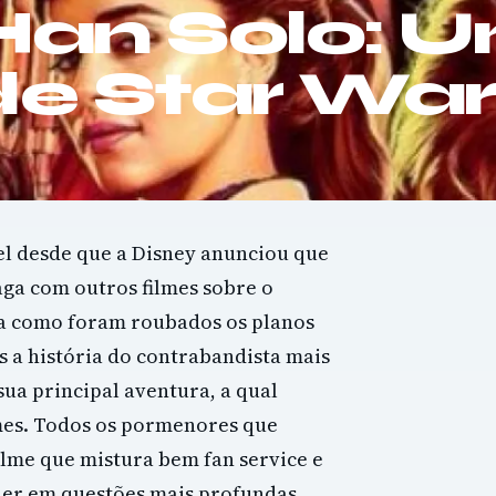
 Han Solo: 
 de Star Wa
el desde que a Disney anunciou que
saga com outros filmes sobre o
va como foram roubados os planos
s a história do contrabandista mais
ua principal aventura, a qual
lmes. Todos os pormenores que
lme que mistura bem fan service e
er em questões mais profundas.