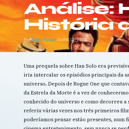
Análise:
História
Por
Tiago Roque
·
Junho 12, 2018
Uma prequela sobre Han Solo era previsív
iria intercalar os episódios principais da 
universo. Depois de Rogue One que conta
da Estrela da Morte é a vez de conhecermo
conhecido do universo e como decorreu a s
referiu várias vezes nos três primeiros fi
poderíamos pensar estão presentes, num fi
cinema entretenimento, sem nunca se perd