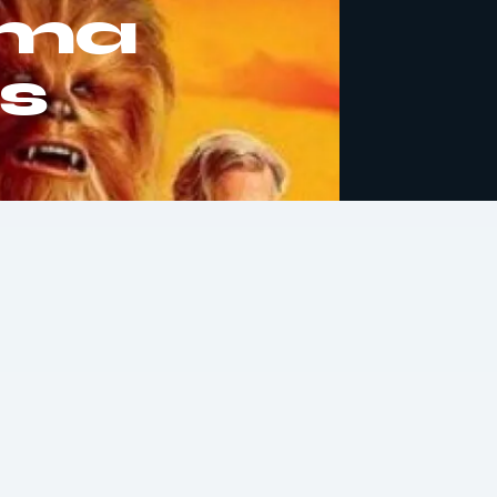
Uma
rs