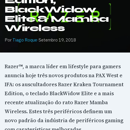
Edition,
BlackWidow
Elite & Mamba
Wireless
Por
Tiago Roque
·
Setembro 19, 2018
Razer™, a marca líder em lifestyle para gamers
anuncia hoje três novos produtos na PAX West e
IFA: os auscultadores Razer Kraken Tournament
Edition, o teclado BlackWidow Elite e a mais
recente atualização do rato Razer Mamba
Wireless. Estes três periféricos definem um
novo padrão da indústria de periféricos gaming
com caraterísticas melhoradas.