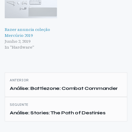
Razer anuncia coleção
Mercúrio 2019
Junho 2, 2019
In "Hardware"
Navegação
ANTERIOR
de
Análise: Battlezone: Combat Commander
artigos
SEGUINTE
Análise: Stories: The Path of Destinies