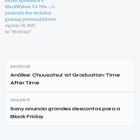
Razer apresenta o
BlackWidow V4 75% – O
pináculo dos teclados
gaming personalizáveis
Agosto 18, 2023
In "Notícias"
Navegação
ANTERIOR
de
Análise: Chuusotsu! 1st Graduation: Time
After Time
artigos
SEGUINTE
Sony anuncia grandes descontos para a
Black Friday