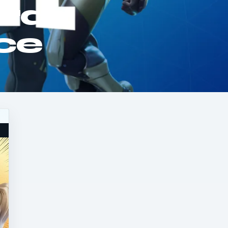
ora
ce