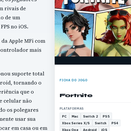
 rivais de
ão de um
 FPS no iOS.
 da Apple MFi com
 controlador mais
onou suporte total
FICHA DO JOGO
droid, tornando o
riência que o
Fortnite
e celular não
do os polegares
PLATAFORMAS
PC
Mac
Switch 2
PS5
mente usar sua
Xbox Series X/S
Switch
PS4
tocar em casa ou em
Xbox One
Android
iOS