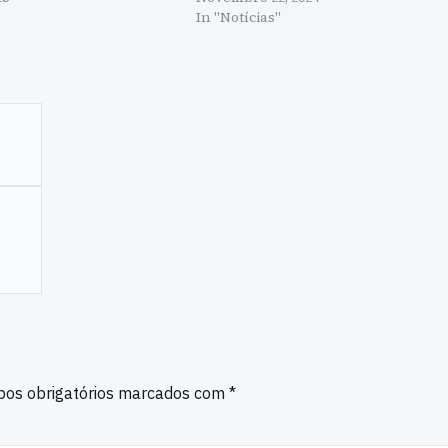
"
In "Notícias"
os obrigatórios marcados com
*