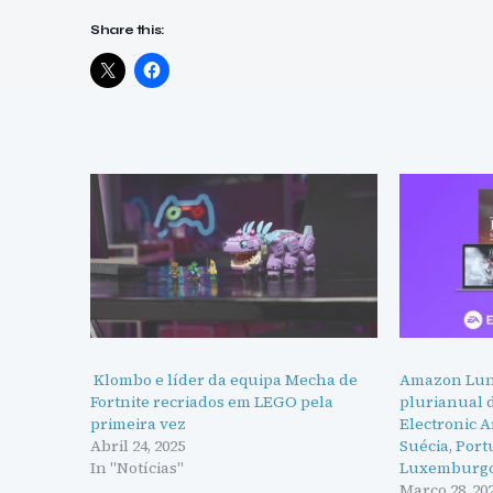
Share this:
Klombo e líder da equipa Mecha de
Amazon Lun
Fortnite recriados em LEGO pela
plurianual 
primeira vez
Electronic A
Abril 24, 2025
Suécia, Port
In "Notícias"
Luxemburg
Março 28, 20