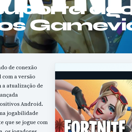
 suporta ag
os Gamevi
ndo de conexão
l com a versão
 a atualização de
lançada
ositivos Android.
ma jogabilidade
te que se jogue com
a, os jogadores