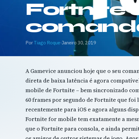
Fortnite
comand
Por
Tiago Roque
·
Janeiro 30, 2019
A Gamevice anunciou hoje que o seu coma
direta de baixa latência é agora compatíve
mobile de Fortnite – bem sincronizado com
60 frames por segundo de Fortnite que foi 
recentemente para iOS e agora alguns disp
Fortnite for mobile tem exatamente a mes
que o Fortnite para consola, e ainda permi
os amigos de outros sistemas de jogo. Agor