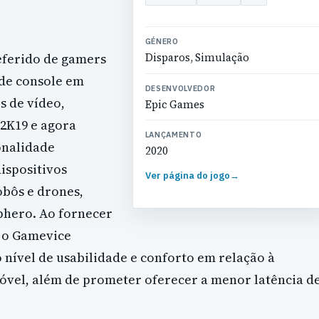
GÉNERO
eferido de gamers
Disparos, Simulação
 de console em
DESENVOLVEDOR
s de vídeo,
Epic Games
 2K19 e agora
LANÇAMENTO
onalidade
2020
dispositivos
Ver página do jogo
→
obôs e drones,
Sphero. Ao fornecer
, o Gamevice
nível de usabilidade e conforto em relação à
óvel, além de prometer oferecer a menor latência d