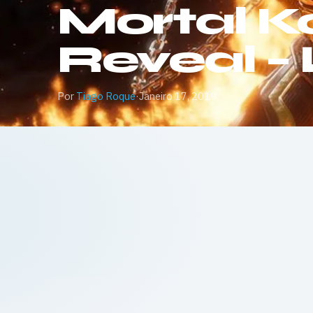
Mortal K
Reveal –
Por
Tiago Roque
·
Janeiro 17, 2019