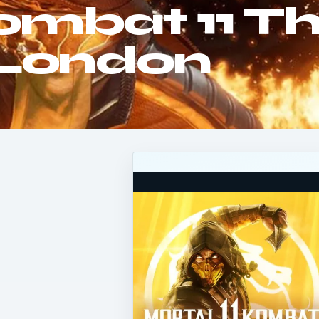
ombat 11 T
 London