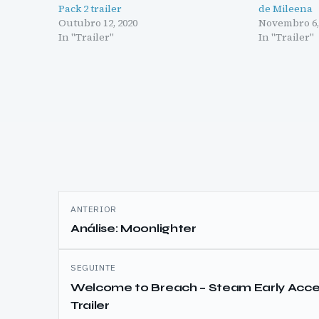
Pack 2 trailer
de Mileena
Outubro 12, 2020
Novembro 6,
In "Trailer"
In "Trailer"
Navegação
ANTERIOR
de
Análise: Moonlighter
artigos
SEGUINTE
Welcome to Breach – Steam Early Acce
Trailer