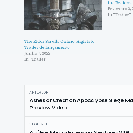
the Bretons 
Fevereiro 3, 
In "Trailer"
The Elder Scrolls Online: High Isle –
Trailer de lançamento
Junho 7, 2022
In "Trailer"
Navegação
ANTERIOR
de
Ashes of Creation Apocalypse Siege M
Preview Video
artigos
SEGUINTE
Análise: Megadimension Neptunia VIIR