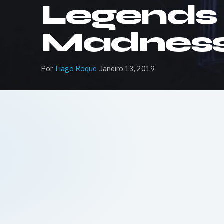
Legends –
Madness 
Por
Tiago Roque
·
Janeiro 13, 2019