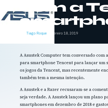
com a T
smartph
Por
Tiago Roque
·
Fevereiro 18, 2019
A Asustek Computer tem conversado com a 
para smartphone Tencent para lançar um 
os jogos da Tencent, mas recentemente en
também tem a mesma intenção.
A Asustek e a Razer recusaram-se a comen
seja verdade. A Asustek lançou um plano p
smartphones em dezembro de 2018 e gastou