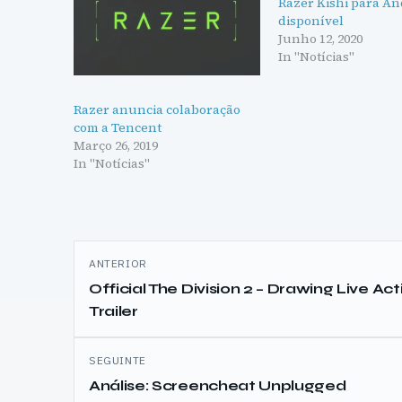
Razer Kishi para An
disponível
Junho 12, 2020
In "Notícias"
Razer anuncia colaboração
com a Tencent
Março 26, 2019
In "Notícias"
Navegação
ANTERIOR
de
Official The Division 2 – Drawing Live Act
Trailer
artigos
SEGUINTE
Análise: Screencheat Unplugged