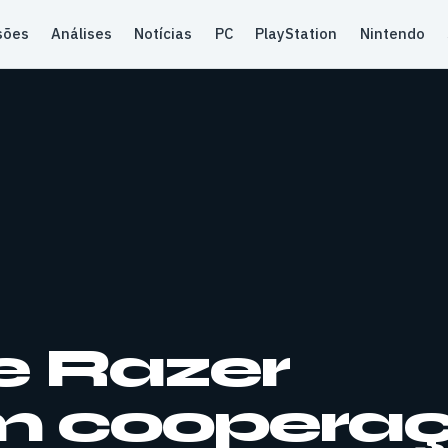
sões
Análises
Notícias
PC
PlayStation
Nintendo
e Razer
m coopera