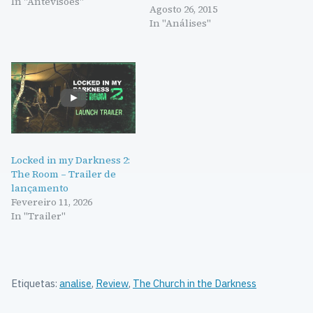
In "Antevisões"
Agosto 26, 2015
In "Análises"
Locked in my Darkness 2:
The Room – Trailer de
lançamento
Fevereiro 11, 2026
In "Trailer"
Etiquetas:
analise
,
Review
,
The Church in the Darkness