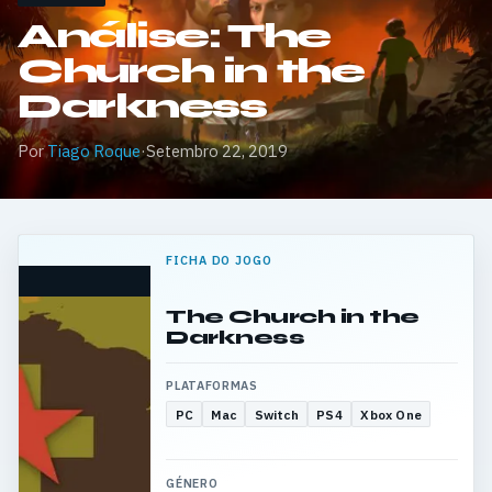
Análise: The
Church in the
Darkness
Por
Tiago Roque
·
Setembro 22, 2019
FICHA DO JOGO
The Church in the
Darkness
PLATAFORMAS
PC
Mac
Switch
PS4
Xbox One
GÉNERO