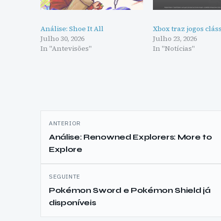
Análise: Shoe It All
Xbox traz jogos clás
Julho 30, 2026
Julho 23, 2026
In "Antevisões"
In "Notícias"
Navegação
ANTERIOR
de
Análise: Renowned Explorers: More to
Explore
artigos
SEGUINTE
Pokémon Sword e Pokémon Shield já
disponíveis