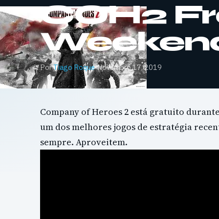
COH2 Fr
Weeken
Por
Tiago Roque
·
Novembro 17, 2019
Company of Heroes 2 está gratuito durante
um dos melhores jogos de estratégia recent
sempre. Aproveitem.