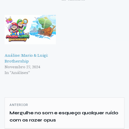
Análise: Mario & Luigi:
Brothership
Novembro 27, 2024
In "Análises"
Navegação
ANTERIOR
de
Mergulhe no som e esqueça qualquer ruído
com os razer opus
artigos