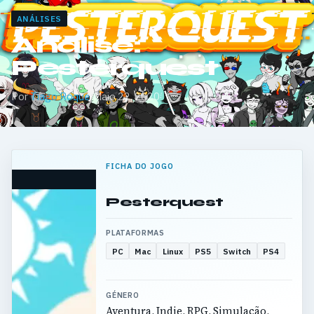
ANÁLISES
Análise:
Pesterquest
Por
Tiago Roque
·
Maio 22, 2020
FICHA DO JOGO
Pesterquest
PLATAFORMAS
PC
Mac
Linux
PS5
Switch
PS4
GÉNERO
Aventura, Indie, RPG, Simulação,