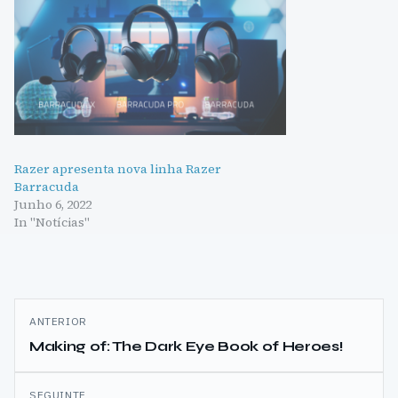
Razer apresenta nova linha Razer
Barracuda
Junho 6, 2022
In "Notícias"
Navegação
ANTERIOR
de
Making of: The Dark Eye Book of Heroes!
artigos
SEGUINTE