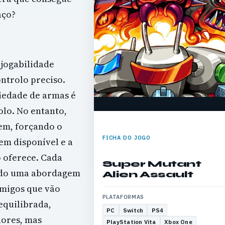
aço?
 jogabilidade
ontrolo preciso.
riedade de armas é
olo. No entanto,
em, forçando o
FICHA DO JOGO
em disponível e a
 oferece. Cada
Super Mutant
indo uma abordagem
Alien Assault
imigos que vão
PLATAFORMAS
equilibrada,
PC
Switch
PS4
dores, mas
PlayStation Vita
Xbox One