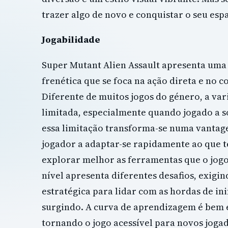
trazer algo de novo e conquistar o seu esp
Jogabilidade
Super Mutant Alien Assault apresenta uma
frenética que se foca na ação direta e no c
Diferente de muitos jogos do género, a va
limitada, especialmente quando jogado a s
essa limitação transforma-se numa vantag
jogador a adaptar-se rapidamente ao que t
explorar melhor as ferramentas que o jogo
nível apresenta diferentes desafios, exig
estratégica para lidar com as hordas de in
surgindo. A curva de aprendizagem é bem 
tornando o jogo acessível para novos joga