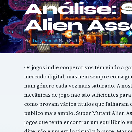
Análise:
Alien Ass
Por
Tiago Roque
·
Maio 8, 2020
Os jogos indie cooperativos têm vindo a g
mercado digital, mas nem sempre consegu
num género cada vez mais saturado. A nost
mecânicas de jogo não são suficientes para
como provam vários títulos que falharam
público mais amplo. Super Mutant Alien As
jogos que tenta encontrar um equilíbrio en
diversão e um estilo visual vibrante. Mas 