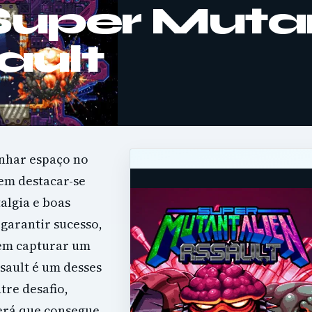
 Super Muta
ault
anhar espaço no
em destacar-se
algia e boas
 garantir sucesso,
 em capturar um
sault é um desses
tre desafio,
será que consegue