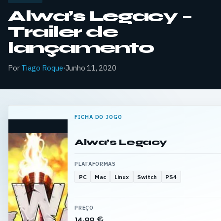
Alwa’s Legacy –
Trailer de
lançamento
Por
Tiago Roque
·
Junho 11, 2020
FICHA DO JOGO
Alwa’s Legacy
PLATAFORMAS
PC
Mac
Linux
Switch
PS4
PREÇO
14,99 €