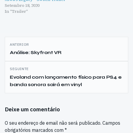
Setembro 18, 2020
In "Trailer"
Navegação
ANTERIOR
de
Análise: Skyfront VR
artigos
SEGUINTE
Evoland com lançamento físico para PS4 e
banda sonora sairá em vinyl
Deixe um comentário
O seu endereço de email não será publicado.
Campos
obrigatórios marcados com
*