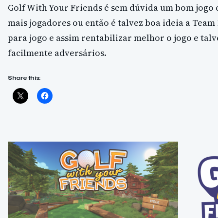
Golf With Your Friends é sem dúvida um bom jogo e
mais jogadores ou então é talvez boa ideia a Team
para jogo e assim rentabilizar melhor o jogo e ta
facilmente adversários.
Share this: