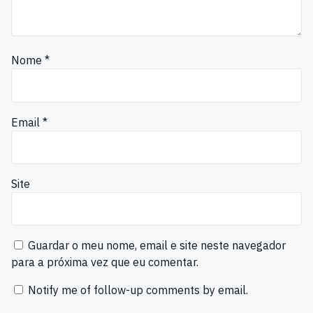
Nome
*
Email
*
Site
Guardar o meu nome, email e site neste navegador
para a próxima vez que eu comentar.
Notify me of follow-up comments by email.