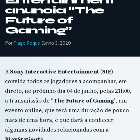
Entertainment
anuncia “The
Future of
Gaming”
Por
Tiago Roque
·
Junho 3, 2020
A
Sony Interactive Entertainment
(
SIE
)
convida todos os jogadores a acompanhar, em
direto, no próximo dia 04 de junho, pelas 21h00,
a transmissão de “
The Future of Gaming
”, um
evento online, que terá uma duração de pouco
mais de uma hora, e que dará a conhecer
algumas novidades relacionadas com a
PlayStation®5
.