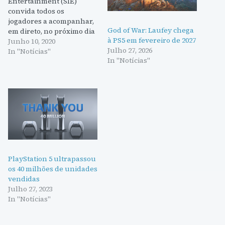
Entertainment (SIE)
convida todos os
jogadores a acompanhar,
God of War: Laufey chega
em direto, no próximo dia
à PS5 em fevereiro de 2027
11 de junho, pelas 21h00, a
Junho 10, 2020
Julho 27, 2026
transmissão de “The
In "Notícias"
In "Notícias"
Future of Gaming”, um
evento online, que terá
uma duração de pouco
mais de uma hora, e que
dará a conhecer algumas
novidades relacionadas
com a PlayStation®5. Jim…
PlayStation 5 ultrapassou
os 40 milhões de unidades
vendidas
Julho 27, 2023
In "Notícias"