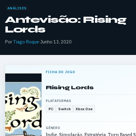
ANÁLISES
Antevisão: Rising
Lords
Por
Tiago Roque
·
Junho 13, 2020
FICHA DO JOGO
Rising Lords
PLATAFORMAS
PC
Switch
Xbox One
GÉNERO
Indie, Simulação, Estratégia, Turn Based 