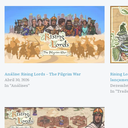
Análise: Rising Lords – The Pilgrim War
Rising Lo
Abril 30, 2026
lançame
In "Análises"
Dezembro
In "Trail