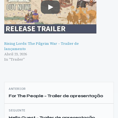
Rising Lords: The Pilgrim War – Trailer de
lançamento
Abril 23, 2026
In "Trailer"
Navegação
ANTERIOR
de
For The People – Trailer de apresentação
artigos
SEGUINTE
Hello Guest – Trailer de apresentação