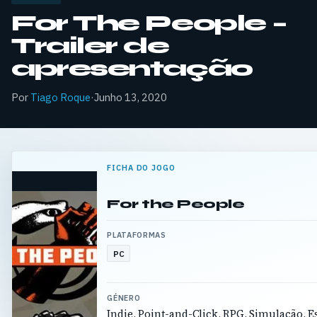
For The People –
Trailer de
apresentação
Por
Tiago Roque
·
Junho 13, 2020
FICHA DO JOGO
For the People
PLATAFORMAS
PC
GÉNERO
Indie, Point-and-Click, RPG, Simulação, Es