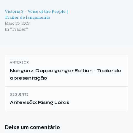
Victoria 3 – Voice of the People |
Trailer de lançamento
Maio 25, 2023
In "Trailer"
Navegação
ANTERIOR
de
Nongunz: Doppelganger Edition – Trailer de
apresentação
artigos
SEGUINTE
Antevisão: Rising Lords
Deixe um comentário