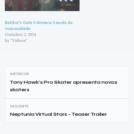
Baldur’s Gate 3 destaca 5 mods da
comunidade
Outubro 2, 2024
In "Videos"
Navegação
ANTERIOR
de
Tony Hawk’s Pro Skater apresenta novos
skaters
artigos
SEGUINTE
Neptunia Virtual Stars – Teaser Trailer