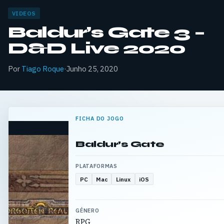
VIDEOS
Baldur’s Gate 3 –
D&D Live 2020
Por
Tiago Roque
·
Junho 25, 2020
FICHA DO JOGO
Baldur’s Gate
PLATAFORMAS
PC
Mac
Linux
iOS
GÉNERO
RPG