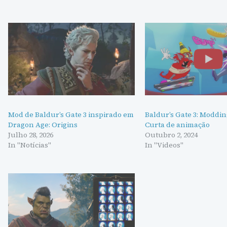
Mod de Baldur’s Gate 3 inspirado em
Baldur’s Gate 3: Moddi
Dragon Age: Origins
Curta de animação
Julho 28, 2026
Outubro 2, 2024
In "Notícias"
In "Videos"