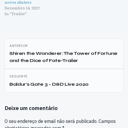
novos skaters
Dezembro 16, 2022
In "Trailer"
Navegação
ANTERIOR
de
Shiren the Wanderer: The Tower of Fortune
and the Dice of Fate-Trailer
artigos
SEGUINTE
Baldur’s Gate 3 – D&D Live 2020
Deixe um comentário
O seu endereço de email não será publicado.
Campos
obrigatórios marcados com
*