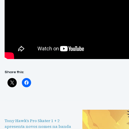
Share this:
Tony Hawk’s Pro Skater 1 + 2
apresenta novos nomes na banda