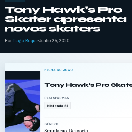
Tony Hawk’s Pro
Skater apresenta
novos skaters
Por
Tiago Roque
·
Junho 25, 2020
FICHA DO JOGO
Tony Hawk’s Pro Skat
PLATAFORMAS
Nintendo 64
GÉNERO
Simulação, Desporto