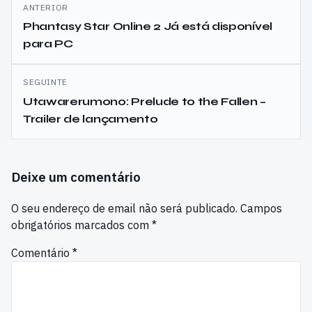
Navegação
ANTERIOR
de
Phantasy Star Online 2 Já está disponível
para PC
artigos
SEGUINTE
Utawarerumono: Prelude to the Fallen –
Trailer de lançamento
Deixe um comentário
O seu endereço de email não será publicado.
Campos
obrigatórios marcados com
*
Comentário
*