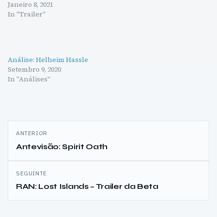
Janeiro 8, 2021
In "Trailer"
Análise: Helheim Hassle
Setembro 9, 2020
In "Análises"
Navegação
ANTERIOR
de
Antevisão: Spirit Oath
artigos
SEGUINTE
RAN: Lost Islands – Trailer da Beta