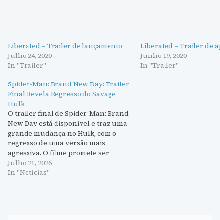
Liberated – Trailer de lançamento
Liberated – Trailer de 
Julho 24, 2020
Junho 19, 2020
In "Trailer"
In "Trailer"
Spider-Man: Brand New Day: Trailer
Final Revela Regresso do Savage
Hulk
O trailer final de Spider-Man: Brand
New Day está disponível e traz uma
grande mudança no Hulk, com o
regresso de uma versão mais
agressiva. O filme promete ser
emocionante, com ligações aos X-
Julho 21, 2026
Men.
In "Notícias"