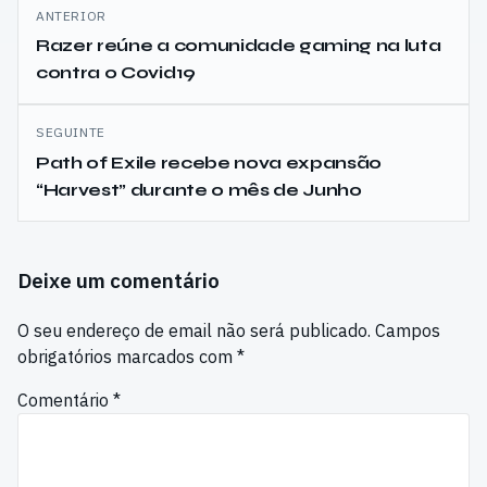
Navegação
ANTERIOR
de
Razer reúne a comunidade gaming na luta
contra o Covid19
artigos
SEGUINTE
Path of Exile recebe nova expansão
“Harvest” durante o mês de Junho
Deixe um comentário
O seu endereço de email não será publicado.
Campos
obrigatórios marcados com
*
Comentário
*