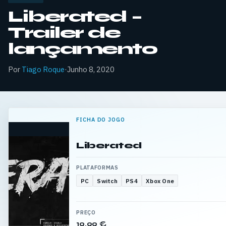
Liberated –
Trailer de
lançamento
Por
Tiago Roque
·
Junho 8, 2020
FICHA DO JOGO
Liberated
PLATAFORMAS
PC
Switch
PS4
Xbox One
PREÇO
19,99 €