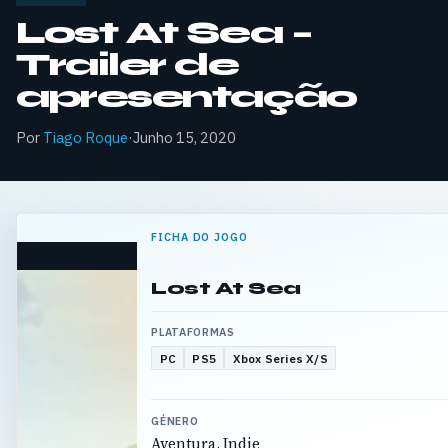
Lost At Sea –
Trailer de
apresentação
Por
Tiago Roque
·
Junho 15, 2020
FICHA DO JOGO
Lost At Sea
PLATAFORMAS
PC
PS5
Xbox Series X/S
GÉNERO
Aventura, Indie