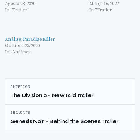
Agosto 28, 2020
Março 16, 2022
In "Trailer"
In "Trailer"
Análise: Paradise Killer
Outubro 25, 2020
In "Análises"
Navegação
ANTERIOR
de
The Division 2 – New raid trailer
artigos
SEGUINTE
Genesis Noir – Behind the Scenes Trailer