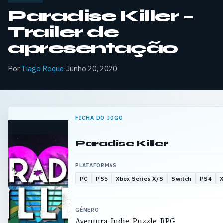
Paradise Killer –
Trailer de
apresentação
Por
Tiago Roque
·
Junho 20, 2020
FICHA DO JOGO
Paradise Killer
PLATAFORMAS
PC
PS5
Xbox Series X/S
Switch
PS4
GÉNERO
Aventura, Indie, Puzzle, RPG