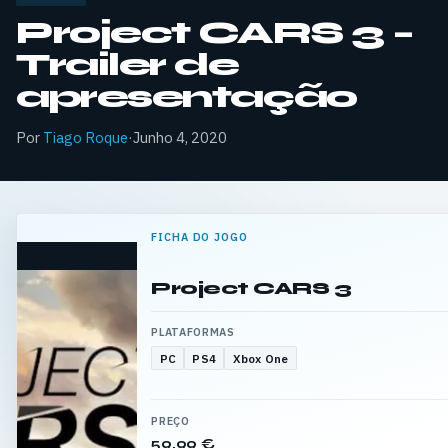
Project CARS 3 –
Trailer de
apresentação
Por
Tiago Roque
·
Junho 4, 2020
FICHA DO JOGO
Project CARS 3
PLATAFORMAS
PC
PS4
Xbox One
PREÇO
59,99 €