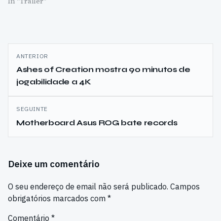
In "Trailer"
Navegação
ANTERIOR
de
Ashes of Creation mostra 90 minutos de
jogabilidade a 4K
artigos
SEGUINTE
Motherboard Asus ROG bate records
Deixe um comentário
O seu endereço de email não será publicado.
Campos
obrigatórios marcados com
*
Comentário
*