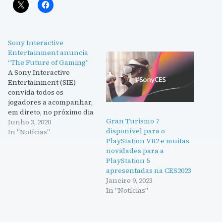
Sony Interactive
Entertainment anuncia
“The Future of Gaming”
A Sony Interactive
Entertainment (SIE)
convida todos os
jogadores a acompanhar,
em direto, no próximo dia
Gran Turismo 7
04 de junho, pelas 21h00, a
Junho 3, 2020
disponível para o
transmissão de “The
In "Notícias"
PlayStation VR2 e muitas
Future of Gaming”, um
novidades para a
evento online, que terá
PlayStation 5
uma duração de pouco
apresentadas na CES2023
mais de uma hora, e que
Janeiro 9, 2023
dará a conhecer algumas
In "Notícias"
novidades relacionadas
com…