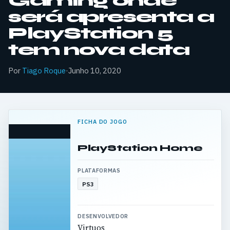
Gaming onde
será apresenta a
PlayStation 5
tem nova data
Por
Tiago Roque
·
Junho 10, 2020
FICHA DO JOGO
PlayStation Home
PLATAFORMAS
PS3
DESENVOLVEDOR
Virtuos