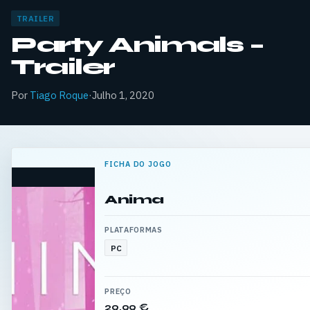
TRAILER
Party Animals –
Trailer
Por
Tiago Roque
·
Julho 1, 2020
FICHA DO JOGO
Anima
PLATAFORMAS
PC
PREÇO
29,99 €