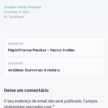
Análise: Party Animals
Outubro 9, 2023
In "Análises"
Navegação
ANTERIOR
de
Rigid Force Redux – Novo trailer
artigos
SEGUINTE
Análise: Summer in Mara
Deixe um comentário
O seu endereço de email não será publicado.
Campos
obrigatórios marcados com
*