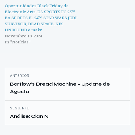
Oportunidades Black Friday da
Electronic Arts: EA SPORTS FC 25™,
EA SPORTS F1 24™, STAR WARS JEDI:
SURVIVOR, DEAD SPACE, NFS
UNBOUND e mais!
Novembro 18, 2024
In "Notícias"
Navegação
ANTERIOR
de
Bartlow’s Dread Machine – Update de
Agosto
artigos
SEGUINTE
Análise: Clan N