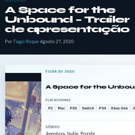
A Space for the
Unbound – Trailer
de apresentação
Por
Tiago Roque
·
Agosto 27, 2020
FICHA DO JOGO
A Space for the Unbo
PLATAFORMAS
PC
Mac
PS5
Switch
PS4
Xbox One
i
GÉNERO
Aventura, Indie, Puzzle