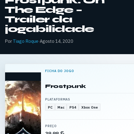
Frostpunk: On
The Edge –
Trailer da
jogabilidade
Por
Tiago Roque
·
Agosto 14, 2020
FICHA DO JOGO
Frostpunk
PLATAFORMAS
PC
Mac
PS4
Xbox One
PREÇO
39,99 €