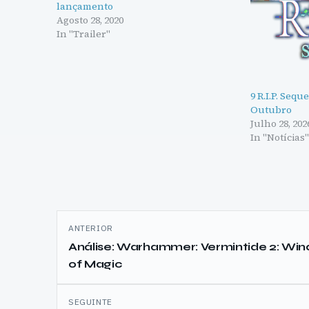
lançamento
Agosto 28, 2020
In "Trailer"
9 R.I.P. Seq
Outubro
Julho 28, 202
In "Notícias
Navegação
ANTERIOR
de
Análise: Warhammer: Vermintide 2: Win
of Magic
artigos
SEGUINTE