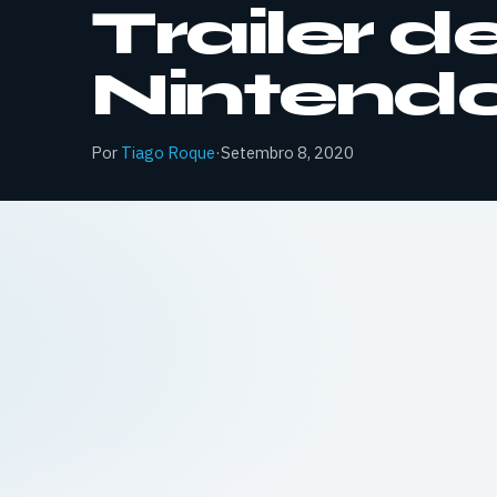
Trailer 
Nintendo
Por
Tiago Roque
·
Setembro 8, 2020