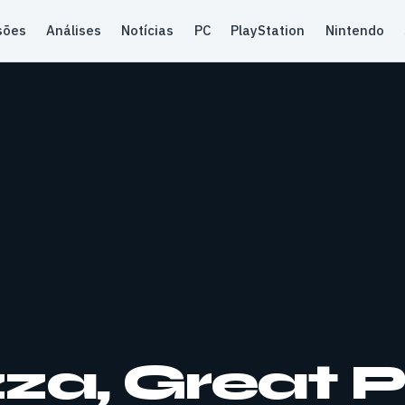
sões
Análises
Notícias
PC
PlayStation
Nintendo
za, Great P