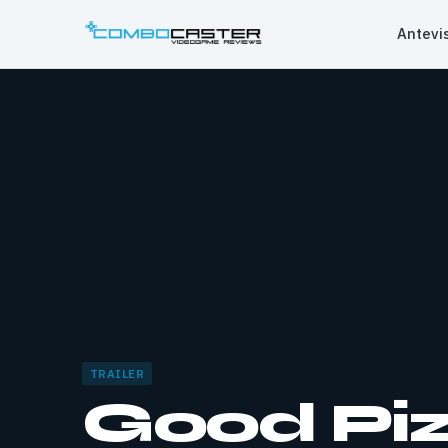
Saltar
Antevi
para
o
conteúdo
TRAILER
Good Piz