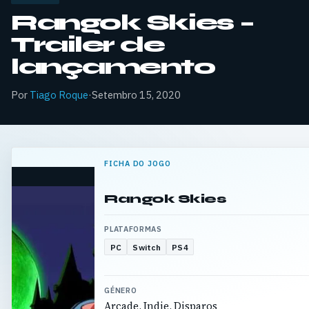
Rangok Skies –
Trailer de
lançamento
Por
Tiago Roque
·
Setembro 15, 2020
FICHA DO JOGO
Rangok Skies
PLATAFORMAS
PC
Switch
PS4
GÉNERO
Arcade, Indie, Disparos