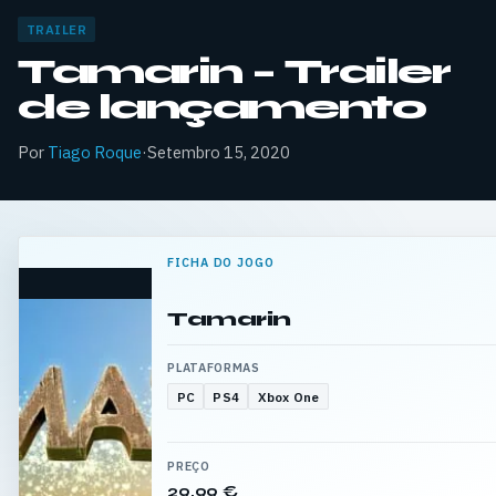
TRAILER
Tamarin – Trailer
de lançamento
Por
Tiago Roque
·
Setembro 15, 2020
FICHA DO JOGO
Tamarin
PLATAFORMAS
PC
PS4
Xbox One
PREÇO
29,99 €