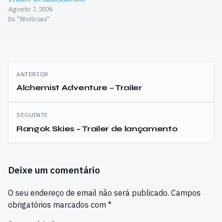
Agosto 7, 2026
In "Notícias"
Navegação
ANTERIOR
de
Alchemist Adventure – Trailer
artigos
SEGUINTE
Rangok Skies – Trailer de lançamento
Deixe um comentário
O seu endereço de email não será publicado.
Campos
obrigatórios marcados com
*