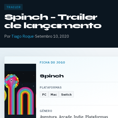
TRAILER
Spinch – Trailer
de lançamento
Por
Tiago Roque
·
Setembro 10, 2020
FICHA DO JOGO
Spinch
PLATAFORMAS
PC
Mac
Switch
GÉNERO
Aventura, Arcade, Indie, Plataformas