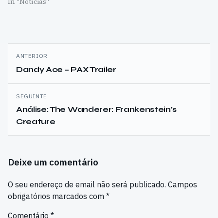
In "Notícias"
Navegação
ANTERIOR
de
Dandy Ace – PAX Trailer
artigos
SEGUINTE
Análise: The Wanderer: Frankenstein’s
Creature
Deixe um comentário
O seu endereço de email não será publicado.
Campos
obrigatórios marcados com
*
Comentário
*