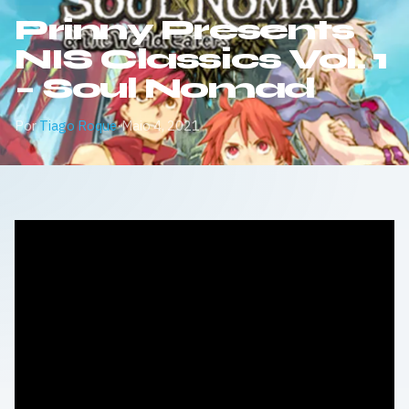
Prinny Presents
NIS Classics Vol. 1
– Soul Nomad
Por
Tiago Roque
·
Maio 4, 2021