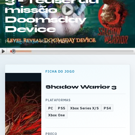
3 – Teaser da
missão
Doomsday
Device
Por
Tiago Roque
·
Maio 17, 2021
FICHA DO JOGO
Shadow Warrior 3
PLATAFORMAS
PC
PS5
Xbox Series X/S
PS4
Xbox One
PREÇO