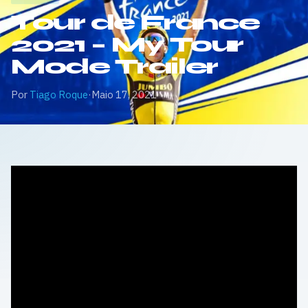
Tour de France
2021 – My Tour
Mode Trailer
Por
Tiago Roque
·
Maio 17, 2021