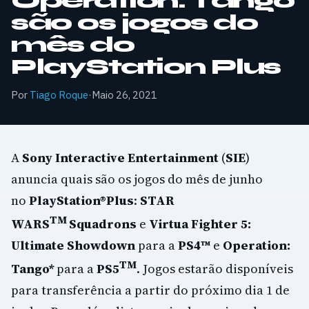
Operation: Tango
são os jogos do
mês do
PlayStation Plus
Por
Tiago Roque
·
Maio 26, 2021
A
Sony Interactive Entertainment
(
SIE
)
anuncia quais são os jogos do mês de junho
no
PlayStation®Plus
:
STAR
TM
WARS
Squadrons
e
Virtua Fighter 5:
Ultimate Showdown
para a
PS4
™
e
Operation:
TM
Tango*
para a
PS5
. Jogos estarão disponíveis
para transferência a partir do próximo dia 1 de