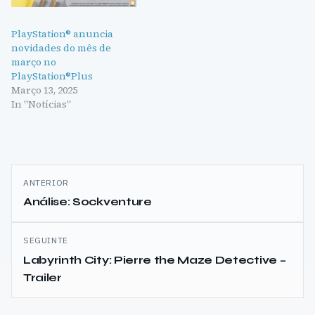
PlayStation® anuncia
novidades do mês de
março no
PlayStation®Plus
Março 13, 2025
In "Notícias"
Navegação
ANTERIOR
de
Análise: Sockventure
artigos
SEGUINTE
Labyrinth City: Pierre the Maze Detective –
Trailer