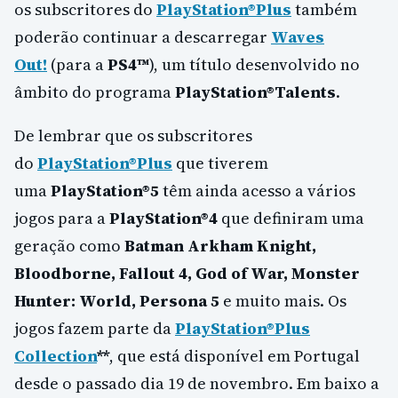
os subscritores do
PlayStation®Plus
também
poderão continuar a descarregar
Waves
Out!
(para a
PS4
™
), um título desenvolvido no
âmbito do programa
PlayStation®Talents
.
De lembrar que os subscritores
do
PlayStation®Plus
que tiverem
uma
PlayStation®5
têm ainda acesso a vários
jogos para a
PlayStation®4
que definiram uma
geração como
Batman Arkham Knight,
Bloodborne, Fallout 4, God of War, Monster
Hunter: World, Persona 5
e muito mais. Os
jogos fazem parte da
PlayStation®Plus
Collection
**
, que está disponível em Portugal
desde o passado dia 19 de novembro. Em baixo a