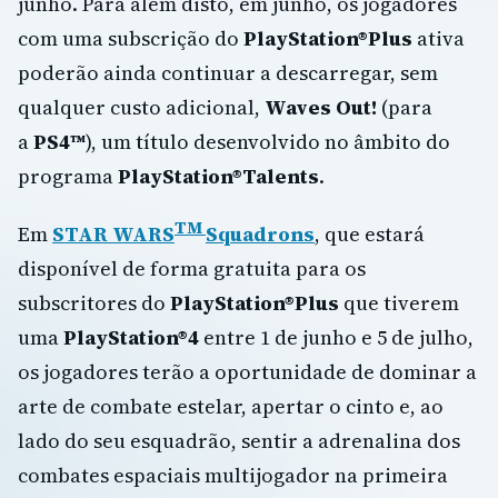
junho. Para além disto, em junho, os jogadores
com uma subscrição do
PlayStation®Plus
ativa
poderão ainda continuar a descarregar, sem
qualquer custo adicional,
Waves Out!
(para
a
PS4
™
), um título desenvolvido no âmbito do
programa
PlayStation®Talents
.
TM
Em
STAR WARS
Squadrons
, que estará
disponível de forma gratuita para os
subscritores do
PlayStation®Plus
que tiverem
uma
PlayStation®4
entre 1 de junho e 5 de julho,
os jogadores terão a oportunidade de dominar a
arte de combate estelar, apertar o cinto e, ao
lado do seu esquadrão, sentir a adrenalina dos
combates espaciais multijogador na primeira