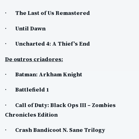
·
The Last of Us Remastered
·
Until Dawn
·
Uncharted 4: A Thief’s End
De outros criadores:
·
Batman: Arkham Knight
·
Battlefield 1
·
Call of Duty: Black Ops III – Zombies
Chronicles Edition
·
Crash Bandicoot N. Sane Trilogy