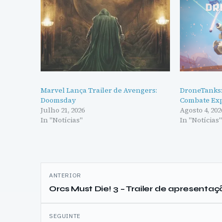
Marvel Lança Trailer de Avengers:
DroneTanks:
Doomsday
Combate Exp
Julho 21, 2026
Agosto 4, 202
In "Notícias"
In "Notícias
Navegação
ANTERIOR
de
Orcs Must Die! 3 – Trailer de apresenta
artigos
SEGUINTE