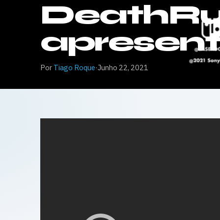
DeathRun
apresen
Por
Tiago Roque
·
Junho 22, 2021