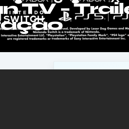
 TV – Trail
tação