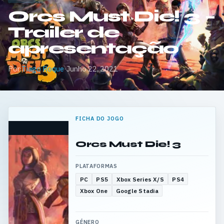
Orcs Must Die! 3 –
Trailer de
apresentação
Por
Tiago Roque
·
Junho 22, 2021
FICHA DO JOGO
Orcs Must Die! 3
PLATAFORMAS
PC
PS5
Xbox Series X/S
PS4
Xbox One
Google Stadia
GÉNERO