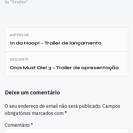
In "Trailer"
Navegação
ANTERIOR
de
In da Hoop! – Trailer de lançamento
artigos
SEGUINTE
Orcs Must Die! 3 – Trailer de apresentação
Deixe um comentário
O seu endereço de email não será publicado.
Campos
obrigatórios marcados com
*
Comentário
*