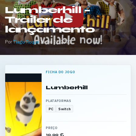
Lumberhill –
Trailer de
lançamento
Por
Tiago Roque
·
Junho 21, 2021
FICHA DO JOGO
Lumberhill
PLATAFORMAS
PC
Switch
PREÇO
19,99 €