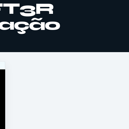
1FT3R
ntação