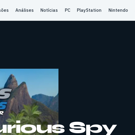
sões
Análises
Notícias
PC
PlayStation
Nintendo
urious Spy