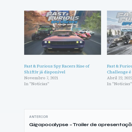
Fast & Furious Spy Racers Rise of
Fast & Furio
Sh1ft3r já disponível
Challenge é
Novembro 7, 2021
Abril 22, 202
In "Notícias"
In "Notícias
Navegação
ANTERIOR
de
Gigapocalypse – Trailer de apresentaç