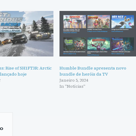
us: Rise of SH1FT3R: Arctic
Humble Bundle apresenta novo
 lançado hoje
bundle de heróis da TV
2
Janeiro 5, 2024
"
In "Notícias"
ão