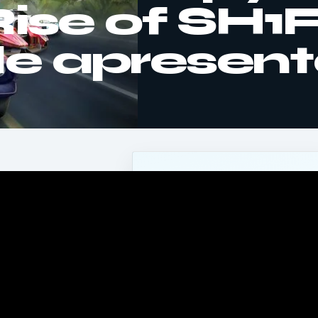
Rise of SH
r de aprese