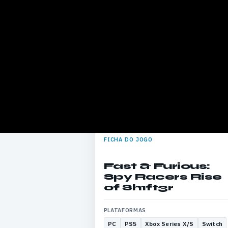
FICHA DO JOGO
Fast & Furious:
Spy Racers Rise
of Sh1ft3r
PLATAFORMAS
PC
PS5
Xbox Series X/S
Switch