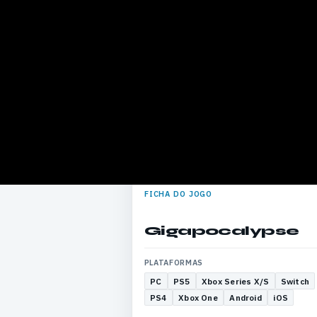
FICHA DO JOGO
Gigapocalypse
PLATAFORMAS
PC
PS5
Xbox Series X/S
Switch
PS4
Xbox One
Android
iOS