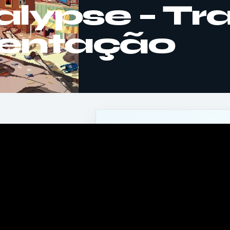
lypse – Trai
sentação