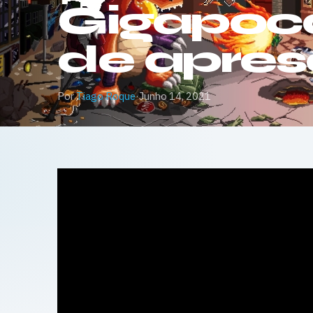
Gigapoca
de apre
Por
Tiago Roque
·
Junho 14, 2021