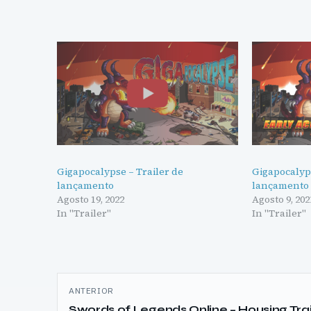
Gigapocalypse – Trailer de
Gigapocalyps
lançamento
lançamento
Agosto 19, 2022
Agosto 9, 202
In "Trailer"
In "Trailer"
Navegação
ANTERIOR
de
Swords of Legends Online – Housing Trai