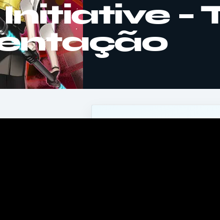
Initiative – 
sentação