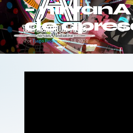
– nirvanA 
de apre
Por
Tiago Roque
·
Julho 14, 2021