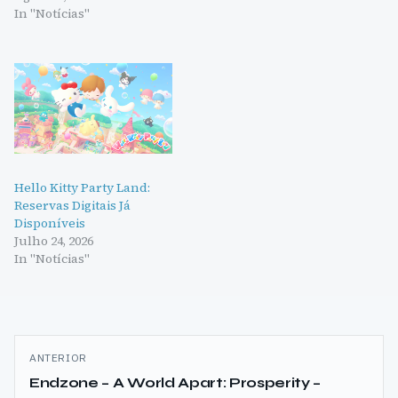
In "Notícias"
Hello Kitty Party Land:
Reservas Digitais Já
Disponíveis
Julho 24, 2026
In "Notícias"
Navegação
ANTERIOR
de
Endzone – A World Apart: Prosperity –