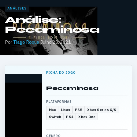
ANÁLISES
Análise:
Pecaminosa
Por
Tiago Roque
·
Julho 28, 2021
FICHA DO JOGO
Pecaminosa
PLATAFORMAS
Mac
Linux
PS5
Xbox Series X/S
Switch
PS4
Xbox One
GÉNERO