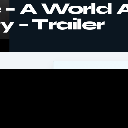
– A World A
 – Trailer