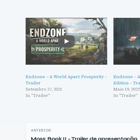
Endzone – A World Apart: Prosperity –
Endzone – A
Trailer
Edition – Tr
Setembro 27, 2021
Maio 19, 2022
In "Trailer"
In "Trailer"
Navegação
ANTERIOR
de
Moss: Book II – Trailer de apresentação