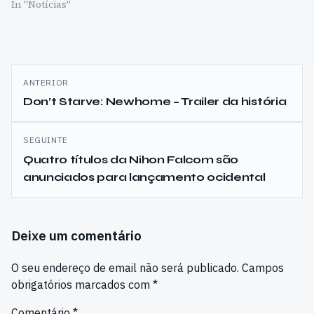
In "Notícias"
Navegação
ANTERIOR
de
Don’t Starve: Newhome – Trailer da história
artigos
SEGUINTE
Quatro títulos da Nihon Falcom são
anunciados para lançamento ocidental
Deixe um comentário
O seu endereço de email não será publicado.
Campos
obrigatórios marcados com
*
Comentário
*