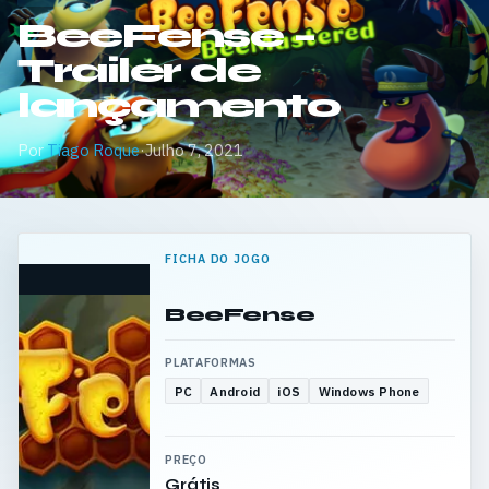
BeeFense –
Trailer de
lançamento
Por
Tiago Roque
·
Julho 7, 2021
FICHA DO JOGO
BeeFense
PLATAFORMAS
PC
Android
iOS
Windows Phone
PREÇO
Grátis