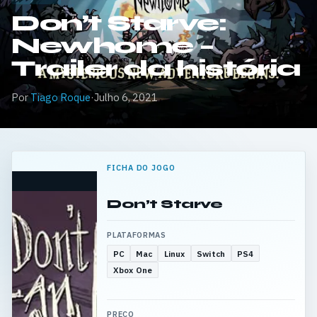
Don’t Starve:
Newhome –
Trailer da história
Por
Tiago Roque
·
Julho 6, 2021
FICHA DO JOGO
Don’t Starve
PLATAFORMAS
PC
Mac
Linux
Switch
PS4
Xbox One
PREÇO