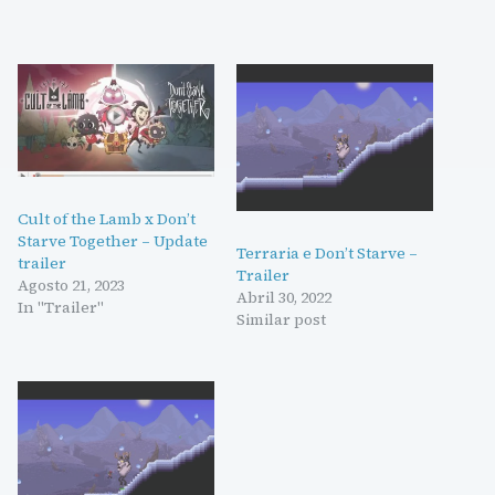
Cult of the Lamb x Don’t
Starve Together – Update
Terraria e Don’t Starve –
trailer
Trailer
Agosto 21, 2023
Abril 30, 2022
In "Trailer"
Similar post