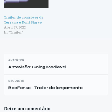
Trailer do crossover de
Terraria e Dont Starve
Abril 27, 2022
In "Trailer"
Navegação
ANTERIOR
de
Antevisão: Going Medieval
artigos
SEGUINTE
BeeFense – Trailer de lançamento
Deixe um comentário